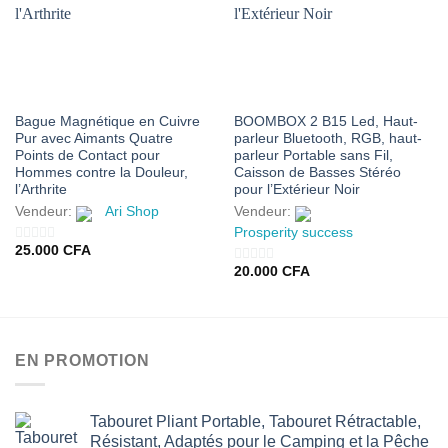
À MES
À MES
FAVORIS
FAVORIS
Bague Magnétique en Cuivre
BOOMBOX 2 B15 Led, Haut-
Pur avec Aimants Quatre
parleur Bluetooth, RGB, haut-
Points de Contact pour
parleur Portable sans Fil,
Hommes contre la Douleur,
Caisson de Basses Stéréo
l’Arthrite
pour l’Extérieur Noir
Vendeur:
Ari Shop
Vendeur:
Prosperity success
25.000
CFA
0
20.000
CFA
sur
0
5
sur
5
EN PROMOTION
Tabouret Pliant Portable, Tabouret Rétractable,
Résistant, Adaptés pour le Camping et la Pêche