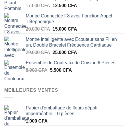
Le
Le
17.000
CFA
12.500
CFA
prix
prix
Montre Connectée F8 avec Fonction Appel
initial
actuel
Téléphonique
était :
est :
Le
Le
20.000
CFA
15.000
CFA
17.000 CFA.
12.500 CFA.
prix
prix
Montre Intelligente avec Écouteur sans Fil en
initial
actuel
un, Double Bracelet Fréquence Cardiaque
était :
est :
Le
Le
29.000
CFA
25.000
CFA
20.000 CFA.
15.000 CFA.
prix
prix
Ensemble de Couteaux de Cuisine 6 Pièces
initial
actuel
Le
Le
8.000
CFA
5.500
était :
CFA
est :
prix
prix
29.000 CFA.
25.000 CFA.
initial
actuel
était :
est :
MEILLEURES VENTES
8.000 CFA.
5.500 CFA.
Papier d'emballage de fleurs dépoli
imperméable, 10 pièces
1.000
CFA