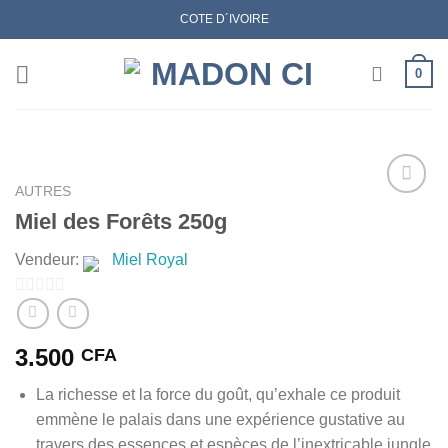
Skip
COTE D´IVOIRE
to
content
0
AUTRES
Miel des Forêts 250g
AJOUTER
Vendeur:
Miel Royal
À MES
FAVORIS
0
sur
3.500
CFA
5
La richesse et la force du goût, qu’exhale ce produit
emmène le palais dans une expérience gustative au
travers des essences et espèces de l’inextricable jungle