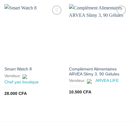
AJOUTER
AJOUTER
À MES
À MES
FAVORIS
FAVORIS
Complément Alimentaires
Smart Watch 8
ARVEA Slimy 3, 90 Gélules
Vendeur:
Vendeur:
ARVEA LIFE
Chef yao boutique
10.500
CFA
0
28.000
CFA
0
sur
sur
5
5