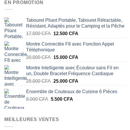
EN PROMOTION
Tabouret Pliant Portable, Tabouret Rétractable,
Résistant, Adaptés pour le Camping et la Pêche
Le
Le
17.000
CFA
12.500
CFA
prix
prix
Montre Connectée F8 avec Fonction Appel
initial
actuel
Téléphonique
était :
est :
Le
Le
20.000
CFA
15.000
CFA
17.000 CFA.
12.500 CFA.
prix
prix
Montre Intelligente avec Écouteur sans Fil en
initial
actuel
un, Double Bracelet Fréquence Cardiaque
était :
est :
Le
Le
29.000
CFA
25.000
CFA
20.000 CFA.
15.000 CFA.
prix
prix
Ensemble de Couteaux de Cuisine 6 Pièces
initial
actuel
Le
Le
8.000
CFA
5.500
était :
CFA
est :
prix
prix
29.000 CFA.
25.000 CFA.
initial
actuel
était :
est :
MEILLEURES VENTES
8.000 CFA.
5.500 CFA.