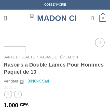
Skip
COTE D´IVOIRE
to
content
0
SANTÉ ET BEAUTÉ
/
RASAGE ET ÉPILATION
AJOUTER
Rasoirs à Double Lames Pour Hommes
À MES
Paquet de 10
FAVORIS
Vendeur:
BINO-K Sarl
0
sur
1.000
CFA
5