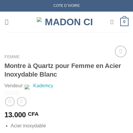
Skip
COTE D´IVOIRE
to
content
0
FEMME
Montre à Quartz pour Femme en Acier
Inoxydable Blanc
AJOUTER
À MES
Vendeur:
Kademcy
FAVORIS
0
sur
13.000
CFA
5
Acier inoxydable