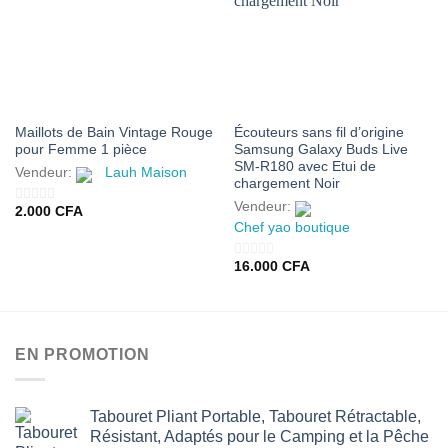
AJOUTER
AJOUTER
À MES
À MES
FAVORIS
FAVORIS
Maillots de Bain Vintage Rouge
Écouteurs sans fil d’origine
pour Femme 1 pièce
Samsung Galaxy Buds Live
SM-R180 avec Etui de
Vendeur:
Lauh Maison
chargement Noir
Vendeur:
2.000
CFA
0
Chef yao boutique
sur
5
16.000
CFA
0
sur
5
EN PROMOTION
Tabouret Pliant Portable, Tabouret Rétractable,
Résistant, Adaptés pour le Camping et la Pêche