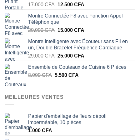
Le
Le
17.000
CFA
12.500
CFA
prix
prix
Montre Connectée F8 avec Fonction Appel
initial
actuel
Téléphonique
était :
est :
Le
Le
20.000
CFA
15.000
CFA
17.000 CFA.
12.500 CFA.
prix
prix
Montre Intelligente avec Écouteur sans Fil en
initial
actuel
un, Double Bracelet Fréquence Cardiaque
était :
est :
Le
Le
29.000
CFA
25.000
CFA
20.000 CFA.
15.000 CFA.
prix
prix
Ensemble de Couteaux de Cuisine 6 Pièces
initial
actuel
Le
Le
8.000
CFA
5.500
était :
CFA
est :
prix
prix
29.000 CFA.
25.000 CFA.
initial
actuel
était :
est :
MEILLEURES VENTES
8.000 CFA.
5.500 CFA.
Papier d'emballage de fleurs dépoli
imperméable, 10 pièces
1.000
CFA