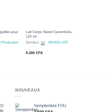
AJOUTER
AJOUTER
AJ
À MES
À MES
À
FAVORIS
FAVORIS
FA
guilles pour
Lait Corps Sweet Carambola,
Ensemble Montres C
125 ml
Acier Doré + Bracele
M Production
Vendeur:
ARVEA LIFE
Vendeur:
J M Pr
5.200
CFA
17.000
CFA
0
0
sur
sur
5
5
NOUVEAUX
22-
Semptembre FOU
le