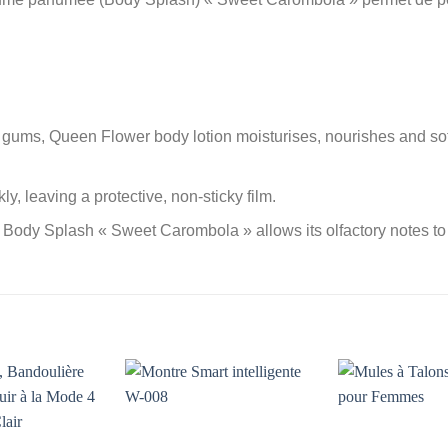
l gums, Queen Flower body lotion moisturises, nourishes and sof
kly, leaving a protective, non-sticky film.
he Body Splash « Sweet Carombola » allows its olfactory notes to 