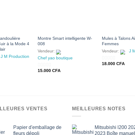
AJOUTER
AJOUTER
À MES
À MES
FAVORIS
FAVORIS
andoulière
Montre Smart intelligente W-
Mules à Talons Ai
ir à la Mode 4
008
Femmes
air
Vendeur:
Vendeur:
J 
J M Production
Chef yao boutique
18.000
CFA
0
15.000
CFA
0
sur
sur
5
5
ILLEURES VENTES
MEILLEURES NOTES
Papier d'emballage de
Mitsubishi l200 20
fleurs dépoli
2023 Boîte manuel