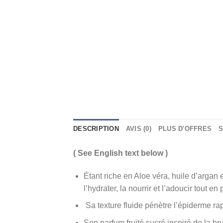
DESCRIPTION
AVIS (0)
PLUS D'OFFRES
S
( See English text below )
Étant riche en Aloe véra, huile d’argan
l’hydrater, la nourrir et l’adoucir tout e
Sa texture fluide pénètre l’épiderme rap
Son parfum fruité sucré inspiré de la 