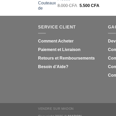
29.000 CFA.
25.000 CFA.
Le
Le
8.000
CFA
5.500
CFA
prix
prix
initial
actuel
était :
est :
SERVICE CLIENT
8.000 CFA.
5.500 CF
GA
Comment Acheter
Dev
Paiement et Livraison
Con
Retours et Remboursements
Cond
Besoin d’Aide?
Conf
Con
VENDRE SUR MADON