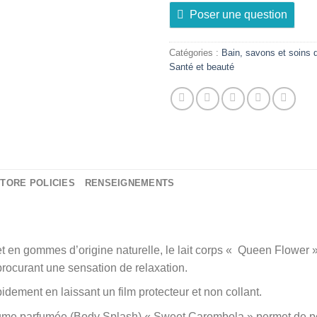
Poser une question
Catégories :
Bain, savons et soins 
Santé et beauté
TORE POLICIES
RENSEIGNEMENTS
 et en gommes d’origine naturelle, le lait corps « Queen Flower 
n procurant une sensation de relaxation.
idement en laissant un film protecteur et non collant.
brume parfumée (Body Splash) « Sweet Carombola » permet de per