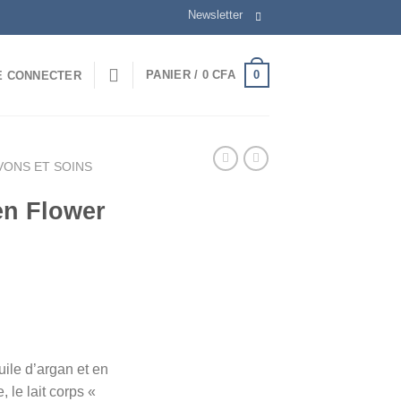
Newsletter
0
PANIER /
0
CFA
E CONNECTER
AVONS ET SOINS
en Flower
uile d’argan et en
 le lait corps «