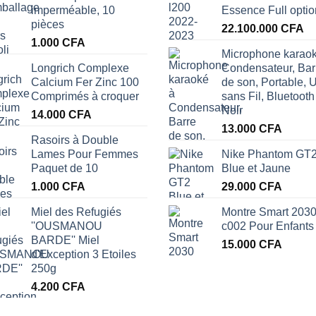
imperméable, 10
Essence Full optio
pièces
22.100.000
CFA
1.000
CFA
Microphone karao
Longrich Complexe
Condensateur, Bar
Calcium Fer Zinc 100
de son, Portable, 
Comprimés à croquer
sans Fil, Bluetooth
Noir
14.000
CFA
13.000
CFA
Rasoirs à Double
Lames Pour Femmes
Nike Phantom GT
Paquet de 10
Blue et Jaune
1.000
CFA
29.000
CFA
Miel des Refugiés
Montre Smart 203
''OUSMANOU
c002 Pour Enfants
BARDE'' Miel
15.000
CFA
d'Exception 3 Etoiles
250g
4.200
CFA