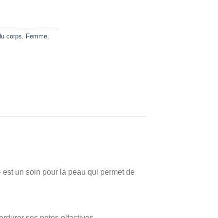
du corps
,
Femme
,
» est un soin pour la peau qui permet de
durer ses notes olfactives.