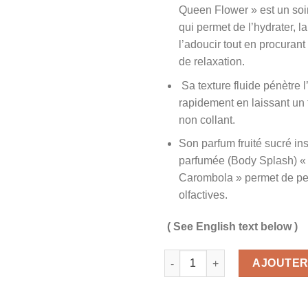
Queen Flower » est un soi
qui permet de l’hydrater, la
l’adoucir tout en procuran
de relaxation.
Sa texture fluide pénètre 
rapidement en laissant un f
non collant.
Son parfum fruité sucré in
parfumée (Body Splash) «
Carombola » permet de pe
olfactives.
( See English text below )
quantité de Lait Corps Queen 
AJOUTER