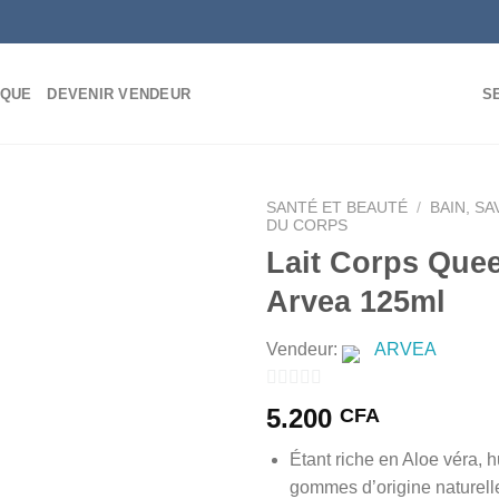
IQUE
DEVENIR VENDEUR
S
SANTÉ ET BEAUTÉ
/
BAIN, S
DU CORPS
Lait Corps Que
Arvea 125ml
AJOUTER
À MES
Vendeur:
ARVEA
FAVORIS
0
5.200
CFA
sur
Étant riche en Aloe véra, h
5
gommes d’origine naturelle,