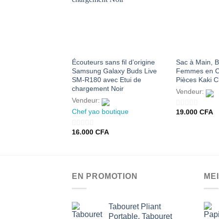
AJOUTER
À MES
FAVORIS
Écouteurs sans fil d’origine
Sac à Main, B
Samsung Galaxy Buds Live
Femmes en Cu
SM-R180 avec Etui de
Pièces Kaki Cl
chargement Noir
Vendeur:
Vendeur:
Chef yao boutique
19.000
CFA
0
sur
16.000
CFA
0
5
sur
5
EN PROMOTION
ME
Tabouret Pliant
Portable, Tabouret