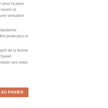
n pour la peau
 nourrir et
t une sensation
l’épiderme
ilm protecteur et
spiré de la brume
 Sweet
rdurer ses notes
Flower Arvea 125ml
 AU PANIER