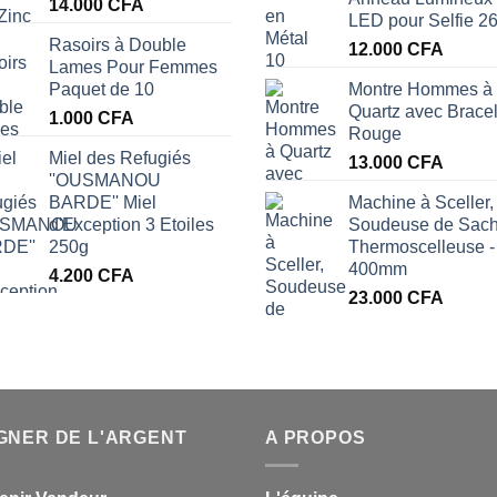
14.000
CFA
LED pour Selfie 2
Rasoirs à Double
12.000
CFA
Lames Pour Femmes
Paquet de 10
Montre Hommes à
Quartz avec Bracel
1.000
CFA
Rouge
Miel des Refugiés
13.000
CFA
''OUSMANOU
BARDE'' Miel
Machine à Sceller,
d'Exception 3 Etoiles
Soudeuse de Sach
250g
Thermoscelleuse -
400mm
4.200
CFA
23.000
CFA
A.
GNER DE L'ARGENT
A PROPOS