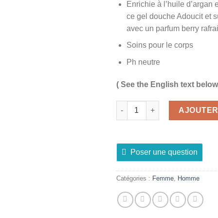
Enrichie à l’huile d’argan e
ce gel douche Adoucit et 
avec un parfum berry rafra
Soins pour le corps
Ph neutre
( See the English text below
quantité de Gel Douche Berry 
AJOUTER
Poser une question
Catégories :
Femme
,
Homme