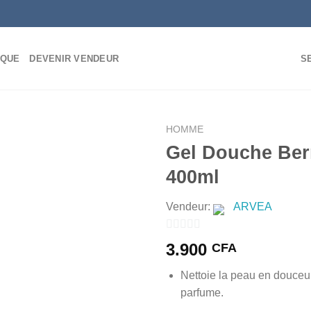
IQUE
DEVENIR VENDEUR
S
HOMME
Gel Douche Ber
400ml
AJOUTER
Vendeur:
ARVEA
À MES
FAVORIS
0
3.900
CFA
sur
Nettoie la peau en douceur
5
parfume.