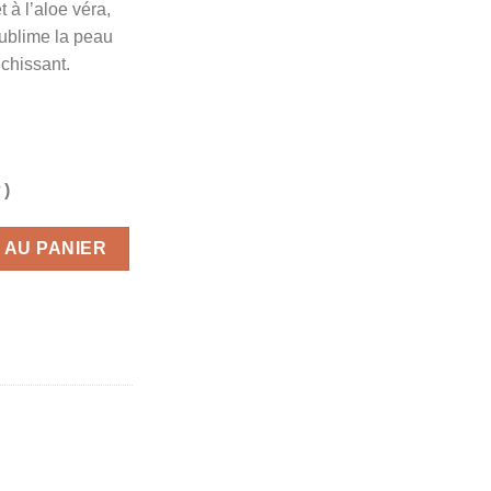
t à l’aloe véra,
sublime la peau
ichissant.
 )
Arvea 400ml
 AU PANIER