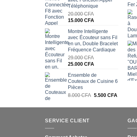
était :
est :
Téléphonique
17.000 CFA.
12.500 CFA.
20.000
CFA
Le
Le
15.000
CFA
prix
prix
Montre Intelligente
initial
actuel
avec Écouteur sans Fil
était :
est :
en un, Double Bracelet
20.000 CFA.
15.000 CFA.
Fréquence Cardiaque
29.000
CFA
Le
Le
25.000
CFA
prix
prix
Ensemble de
initial
actuel
Couteaux de Cuisine 6
était :
est :
Pièces
29.000 CFA.
25.000 CFA.
Le
Le
8.000
CFA
5.500
CFA
prix
prix
initial
actuel
était :
est :
SERVICE CLIENT
8.000 CFA.
5.500 CF
GA