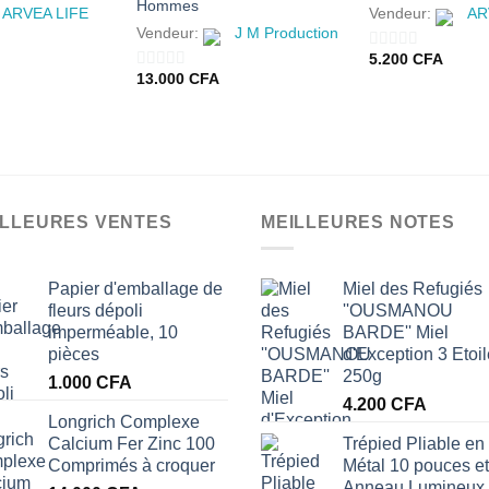
Hommes
ARVEA LIFE
Vendeur:
AR
Vendeur:
J M Production
5.200
CFA
0
13.000
CFA
0
sur
sur
5
5
ILLEURES VENTES
MEILLEURES NOTES
Papier d'emballage de
Miel des Refugiés
fleurs dépoli
''OUSMANOU
imperméable, 10
BARDE'' Miel
pièces
d'Exception 3 Etoi
250g
1.000
CFA
4.200
CFA
Longrich Complexe
Calcium Fer Zinc 100
Trépied Pliable en
Comprimés à croquer
Métal 10 pouces et
Anneau Lumineux