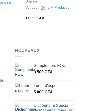
Bracelet
VEA LIFE
Vendeur:
ARVEA
Vendeur:
J M Production
10.500
CFA
0
17.000
CFA
0
sur
sur
5
5
NOUVEAUX
Semptembre FOU
3.500
CFA
les
Lueur d'espoir
5.000
CFA
Dictionnaire Special
de Mathematiques, 1er