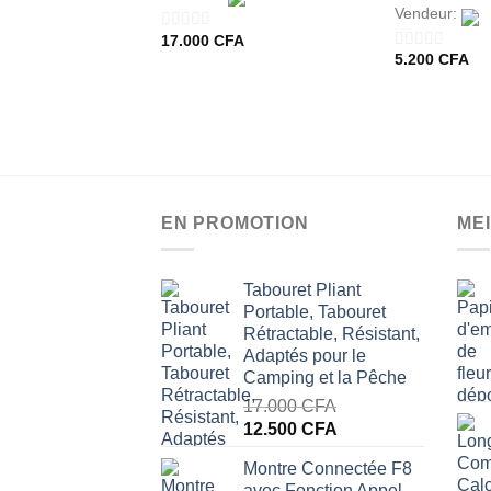
Vendeur:
17.000
CFA
0
5.200
CFA
0
sur
sur
5
5
EN PROMOTION
ME
Tabouret Pliant
Portable, Tabouret
Rétractable, Résistant,
Adaptés pour le
Camping et la Pêche
17.000
CFA
Le
Le
12.500
CFA
prix
prix
Montre Connectée F8
initial
actuel
avec Fonction Appel