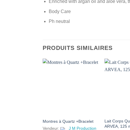
Enriched with argan oil and aloe vera, t
Body Care
Ph neutral
PRODUITS SIMILAIRES
AJOUTER
À MES
FAVORIS
Lait Corps Q
Montres à Quartz +Bracelet
ARVEA, 125 
Vendeur:
J M Production