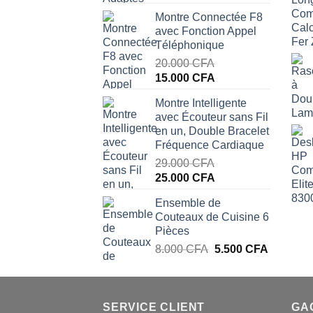
prix
prix
Montre Connectée F8
initial
actuel
avec Fonction Appel
était :
est :
Téléphonique
17.000 CFA.
12.500 CFA.
20.000
CFA
Le
Le
15.000
CFA
prix
prix
Montre Intelligente
initial
actuel
avec Écouteur sans Fil
était :
est :
en un, Double Bracelet
20.000 CFA.
15.000 CFA.
Fréquence Cardiaque
29.000
CFA
Le
Le
25.000
CFA
prix
prix
Ensemble de
initial
actuel
Couteaux de Cuisine 6
était :
est :
Pièces
29.000 CFA.
25.000 CFA.
Le
Le
8.000
CFA
5.500
CFA
prix
prix
initial
actuel
était :
est :
SERVICE CLIENT
8.000 CFA.
5.500 CF
GA