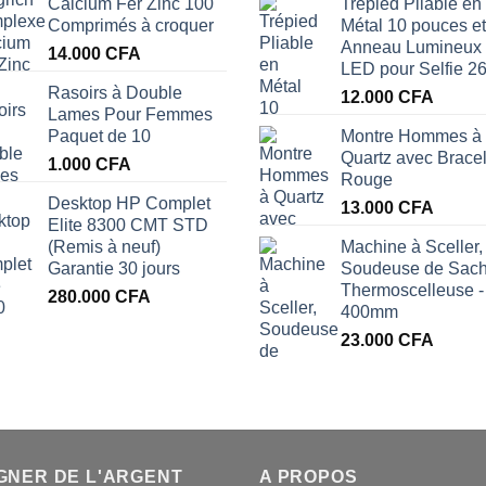
Calcium Fer Zinc 100
Trépied Pliable en
Comprimés à croquer
Métal 10 pouces et
Anneau Lumineux
14.000
CFA
LED pour Selfie 2
Rasoirs à Double
12.000
CFA
Lames Pour Femmes
Paquet de 10
Montre Hommes à
Quartz avec Bracel
1.000
CFA
Rouge
Desktop HP Complet
13.000
CFA
Elite 8300 CMT STD
(Remis à neuf)
Machine à Sceller,
Garantie 30 jours
Soudeuse de Sach
Thermoscelleuse -
280.000
CFA
400mm
23.000
CFA
A.
GNER DE L'ARGENT
A PROPOS