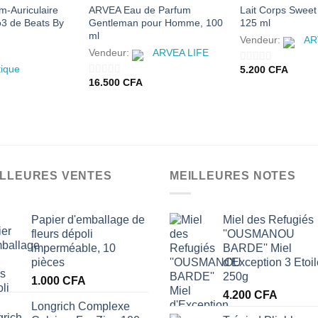
m-Auriculaire
ARVEA Eau de Parfum
Lait Corps Swee
io3 de Beats By
Gentleman pour Homme, 100
125 ml
ml
Vendeur:
AR
Vendeur:
ARVEA LIFE
tique
5.200
CFA
0
16.500
CFA
0
sur
sur
5
5
ILLEURES VENTES
MEILLEURES NOTES
Papier d'emballage de
Miel des Refugiés
fleurs dépoli
''OUSMANOU
imperméable, 10
BARDE'' Miel
pièces
d'Exception 3 Etoi
250g
1.000
CFA
4.200
CFA
Longrich Complexe