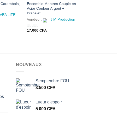
t Carambola,
Ensemble Montres Couple en
Écouteurs sans fil d’
Acier Couleur Argent +
Samsung Galaxy Bud
Bracelet
SM-R180 avec Etui 
VEA LIFE
chargement Noir
Vendeur:
J M Production
Vendeur:
Chef yao boutique
17.000
CFA
0
sur
16.000
CFA
0
5
sur
5
NOUVEAUX
Semptembre FOU
3.500
CFA
les
Lueur d'espoir
5.000
CFA