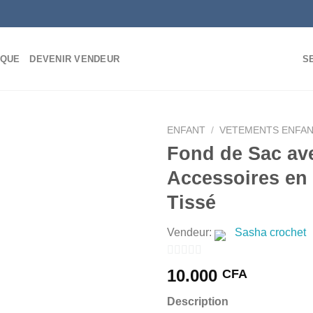
IQUE
DEVENIR VENDEUR
S
ENFANT
/
VETEMENTS ENFA
Fond de Sac av
Accessoires en
Tissé
AJOUTER
À MES
FAVORIS
Vendeur:
Sasha crochet
0
10.000
CFA
sur
Description
5