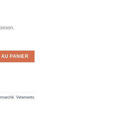
oisson.
Accessoires en Cuir Tissé
 AU PANIER
rmarché
,
Vetements
,