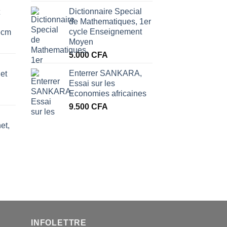
Dictionnaire Special
de Mathematiques, 1er
cycle Enseignement
6cm
Moyen
5.000
CFA
Enterrer SANKARA,
et
Essai sur les
Economies africaines
9.500
CFA
et,
INFOLETTRE