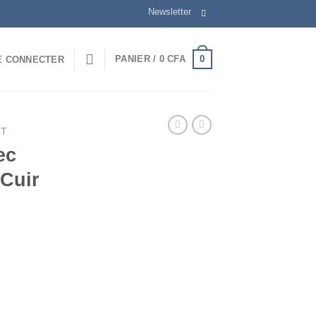
Newsletter
0
PANIER /
0
CFA
E CONNECTER
NT
ec
 Cuir