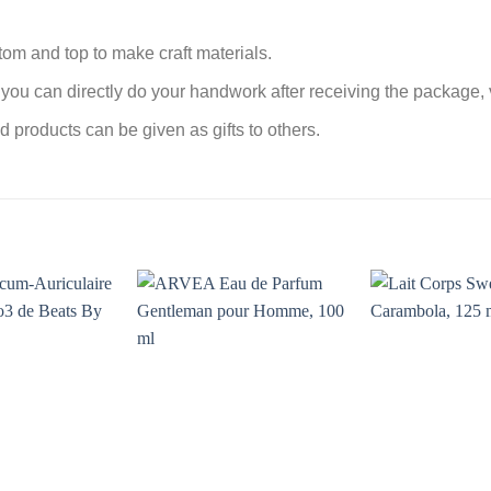
tom and top to make craft materials.
you can directly do your handwork after receiving the package,
ed products can be given as gifts to others.
AJOUTER
AJOUTER
À MES
À MES
FAVORIS
FAVORIS