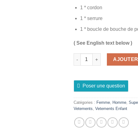
1 * cordon
1 * serrure
1 * boucle de bouche de p
( See English text below )
quantité de Fond de Sac avec 
AJOUTER
Poser une question
Catégories :
Femme
,
Homme
,
Supe
Vetements
,
Vetements Enfant