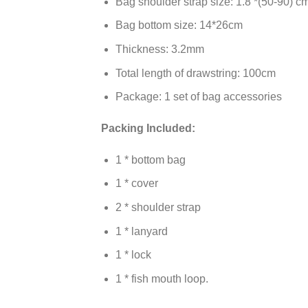
Bag shoulder strap size: 1.8 *(50-90) c
Bag bottom size: 14*26cm
Thickness: 3.2mm
Total length of drawstring: 100cm
Package: 1 set of bag accessories
Packing Included:
1 * bottom bag
1 * cover
2 * shoulder strap
1 * lanyard
1 * lock
1 * fish mouth loop.