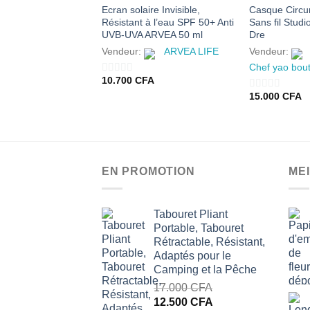
Ecran solaire Invisible,
Casque Circu
Résistant à l’eau SPF 50+ Anti
Sans fil Stud
UVB-UVA ARVEA 50 ml
Dre
Vendeur:
ARVEA LIFE
Vendeur:
Chef yao bou
10.700
CFA
0
15.000
CFA
sur
0
5
sur
5
EN PROMOTION
ME
Tabouret Pliant
Portable, Tabouret
Rétractable, Résistant,
Adaptés pour le
Camping et la Pêche
17.000
CFA
Le
Le
12.500
CFA