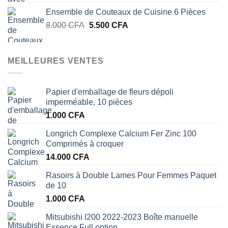
prix
prix
Ensemble de Couteaux de Cuisine 6 Pièces
initial
actuel
Le
Le
8.000
CFA
5.500
était :
CFA
est :
prix
prix
29.000 CFA.
25.000 CFA.
initial
actuel
était :
est :
MEILLEURES VENTES
8.000 CFA.
5.500 CFA.
Papier d'emballage de fleurs dépoli
imperméable, 10 pièces
1.000
CFA
Longrich Complexe Calcium Fer Zinc 100
Comprimés à croquer
14.000
CFA
Rasoirs à Double Lames Pour Femmes Paquet
de 10
1.000
CFA
Mitsubishi l200 2022-2023 Boîte manuelle
Essence Full option