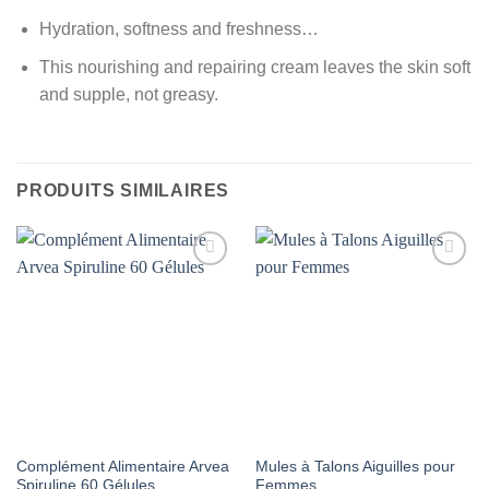
Hydration, softness and freshness…
This nourishing and repairing cream leaves the skin soft
and supple, not greasy.
PRODUITS SIMILAIRES
AJOUTER
AJOUTER
À MES
À MES
FAVORIS
FAVORIS
Complément Alimentaire Arvea
Mules à Talons Aiguilles pour
Spiruline 60 Gélules
Femmes