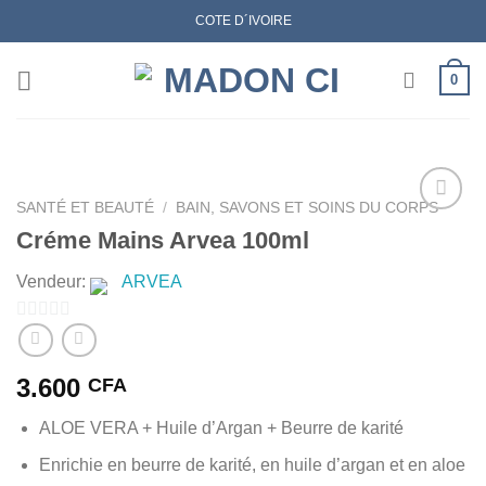
Skip
COTE D´IVOIRE
to
content
0
SANTÉ ET BEAUTÉ
/
BAIN, SAVONS ET SOINS DU CORPS
Créme Mains Arvea 100ml
AJOUTER
Vendeur:
ARVEA
À MES
FAVORIS
0
sur
3.600
CFA
5
ALOE VERA + Huile d’Argan + Beurre de karité
Enrichie en beurre de karité, en huile d’argan et en aloe