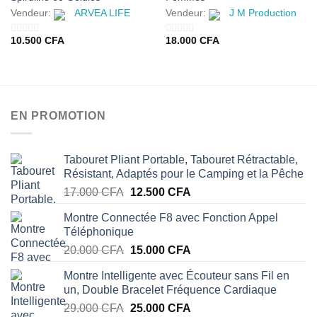
Vendeur:
ARVEA LIFE
Vendeur:
J M Production
10.500
CFA
18.000
CFA
0
0
sur
sur
5
5
EN PROMOTION
Tabouret Pliant Portable, Tabouret Rétractable,
Résistant, Adaptés pour le Camping et la Pêche
Le
Le
17.000
CFA
12.500
CFA
prix
prix
Montre Connectée F8 avec Fonction Appel
initial
actuel
Téléphonique
était :
est :
Le
Le
20.000
CFA
15.000
CFA
17.000 CFA.
12.500 CFA.
prix
prix
Montre Intelligente avec Écouteur sans Fil en
initial
actuel
un, Double Bracelet Fréquence Cardiaque
était :
est :
Le
Le
29.000
CFA
25.000
CFA
20.000 CFA.
15.000 CFA.