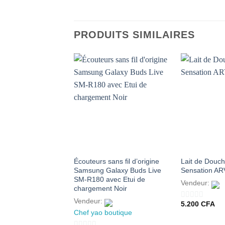
PRODUITS SIMILAIRES
AJOUTER
À MES
FAVORIS
Écouteurs sans fil d’origine
Lait de Douc
Samsung Galaxy Buds Live
Sensation AR
SM-R180 avec Etui de
Vendeur:
chargement Noir
Vendeur:
5.200
CFA
0
Chef yao boutique
sur