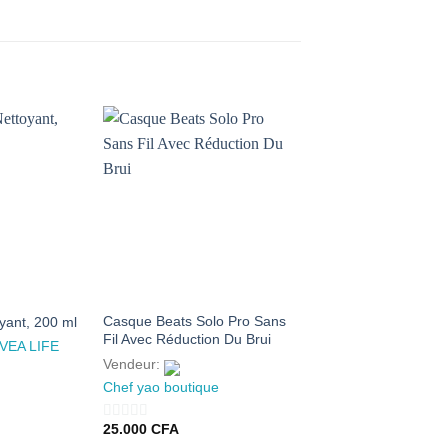
AJOUTER
AJOUTER
AJ
À MES
À MES
À
FAVORIS
FAVORIS
FA
Casque Beats Solo Pro Sans
Ecran solaire Invisibl
yant, 200 ml
Fil Avec Réduction Du Brui
Résistant à l’eau SP
VEA LIFE
UVB-UVA ARVEA 50 
Vendeur:
Vendeur:
ARVEA
Chef yao boutique
10.700
CFA
0
25.000
CFA
0