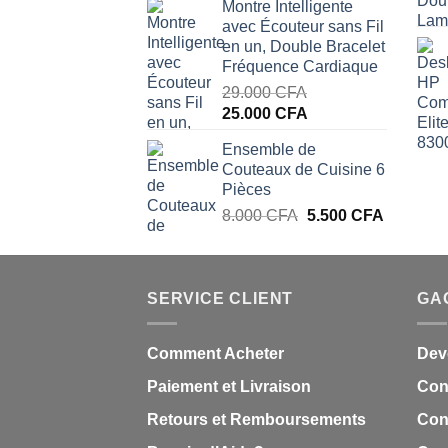
Montre Intelligente
initial
actuel
avec Écouteur sans Fil
était :
est :
en un, Double Bracelet
20.000 CFA.
15.000 CFA.
Fréquence Cardiaque
29.000
CFA
Le
Le
25.000
CFA
prix
prix
Ensemble de
initial
actuel
Couteaux de Cuisine 6
était :
est :
Pièces
29.000 CFA.
25.000 CFA.
Le
Le
8.000
CFA
5.500
CFA
prix
prix
initial
actuel
était :
est :
SERVICE CLIENT
8.000 CFA.
5.500 CF
GA
Comment Acheter
Dev
Paiement et Livraison
Con
Retours et Remboursements
Cond