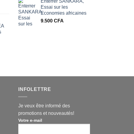
Enterrer SANKARA,
Essai sur les
Economies africaines
9.500
CFA
EA
s
INFOLETTRE
Je veux être informé des
promotions et nouveautés!
Votre e-mail