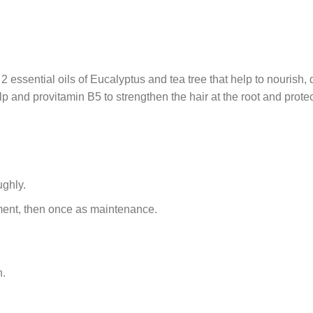
 essential oils of Eucalyptus and tea tree that help to nourish, 
lp and provitamin B5 to strengthen the hair at the root and protect
ughly.
ment, then once as maintenance.
n.