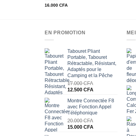
5
16.000
CFA
0
sur
5
EN PROMOTION
ME
Tabouret Pliant
Portable, Tabouret
Rétractable, Résistant,
Adaptés pour le
Camping et la Pêche
17.000
CFA
Le
Le
12.500
CFA
prix
prix
Montre Connectée F8
initial
actuel
avec Fonction Appel
était :
est :
Téléphonique
17.000 CFA.
12.500 CFA.
20.000
CFA
Le
Le
15.000
CFA
prix
prix