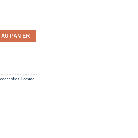
ntipelliculaire, 200 ml
 AU PANIER
ccessoires Homme
,