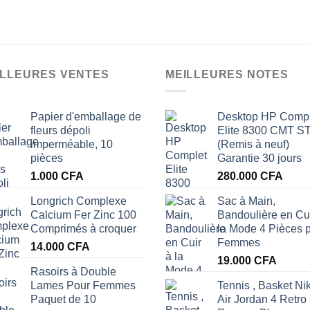
sur
5
ILLEURES VENTES
MEILLEURES NOTES
Papier d'emballage de
Desktop HP Compl
fleurs dépoli
Elite 8300 CMT S
imperméable, 10
(Remis à neuf)
pièces
Garantie 30 jours
1.000
CFA
280.000
CFA
Longrich Complexe
Sac à Main,
Calcium Fer Zinc 100
Bandoulière en Cui
Comprimés à croquer
la Mode 4 Pièces 
Femmes
14.000
CFA
19.000
CFA
Rasoirs à Double
Lames Pour Femmes
Tennis , Basket Ni
Paquet de 10
Air Jordan 4 Retro