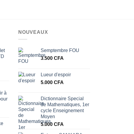
sur
sur
5
5
NOUVEAUX
et
Semptembre FOU
TD
3.500
CFA
Lueur d'espoir
5.000
CFA
r à
Dictionnaire Special
pour
de Mathematiques, 1er
cycle Enseignement
Moyen
ke
5.000
CFA