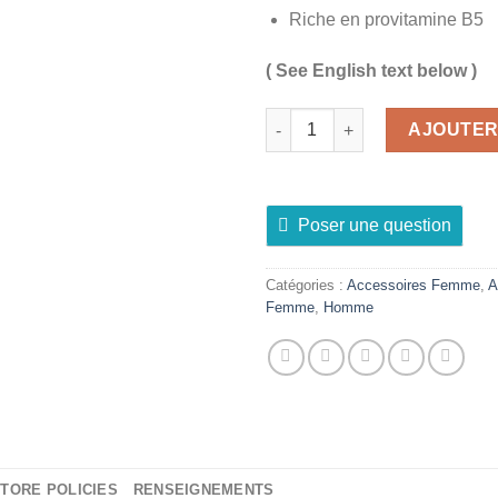
Riche en provitamine B5
( See English text below )
quantité de ARVEA Shampoing A
AJOUTER
Poser une question
Catégories :
Accessoires Femme
,
A
Femme
,
Homme
TORE POLICIES
RENSEIGNEMENTS