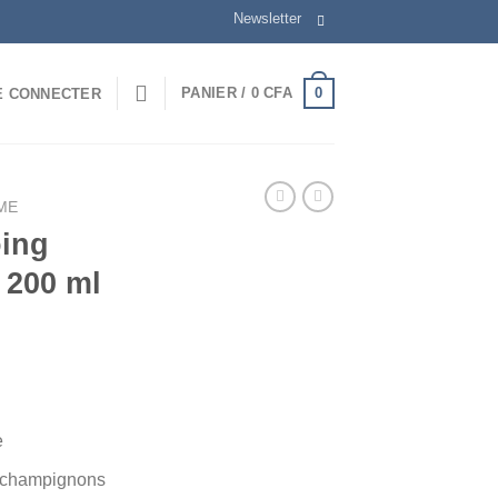
Newsletter
0
PANIER /
0
CFA
E CONNECTER
ME
ing
, 200 ml
e
es champignons