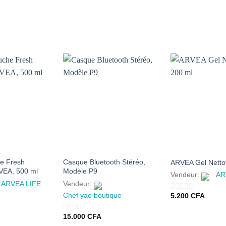
AJOUTER
AJOUTER
À MES
À MES
FAVORIS
FAVORIS
he Fresh
Casque Bluetooth Stéréo,
ARVEA Gel Netto
VEA, 500 ml
Modèle P9
Vendeur:
AR
ARVEA LIFE
Vendeur:
Chef yao boutique
5.200
CFA
0
sur
15.000
CFA
0
5