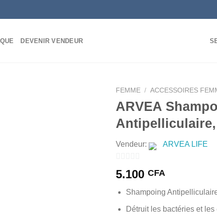
IQUE
DEVENIR VENDEUR
S
FEMME
/
ACCESSOIRES FEM
ARVEA Shampo
Antipelliculaire
AJOUTER
Vendeur:
ARVEA LIFE
À MES
FAVORIS
0
5.100
CFA
sur
Shampoing Antipelliculair
5
Détruit les bactéries et l