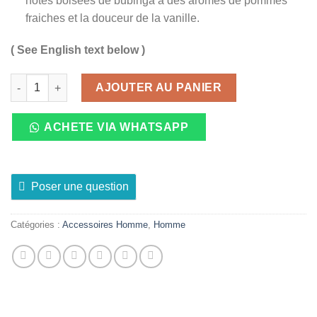
notes boisées de bubinga à des arômes de pommes
fraiches et la douceur de la vanille.
( See English text below )
quantité de ARVEA Eau de Parfum Homme Free Spirit, 100 ml
AJOUTER AU PANIER
ACHETE VIA WHATSAPP
Poser une question
Catégories :
Accessoires Homme
,
Homme