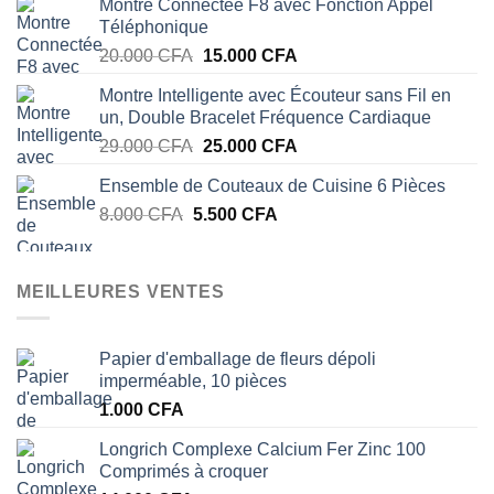
Montre Connectée F8 avec Fonction Appel
initial
actuel
Téléphonique
était :
est :
Le
Le
20.000
CFA
15.000
CFA
17.000 CFA.
12.500 CFA.
prix
prix
Montre Intelligente avec Écouteur sans Fil en
initial
actuel
un, Double Bracelet Fréquence Cardiaque
était :
est :
Le
Le
29.000
CFA
25.000
CFA
20.000 CFA.
15.000 CFA.
prix
prix
Ensemble de Couteaux de Cuisine 6 Pièces
initial
actuel
Le
Le
8.000
CFA
5.500
était :
CFA
est :
prix
prix
29.000 CFA.
25.000 CFA.
initial
actuel
était :
est :
MEILLEURES VENTES
8.000 CFA.
5.500 CFA.
Papier d'emballage de fleurs dépoli
imperméable, 10 pièces
1.000
CFA
Longrich Complexe Calcium Fer Zinc 100
Comprimés à croquer