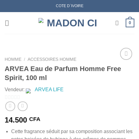
Skip
COTE D´IVOIRE
to
content
0
HOMME
/
ACCESSOIRES HOMME
ARVEA Eau de Parfum Homme Free
Spirit, 100 ml
AJOUTER
À MES
Vendeur:
ARVEA LIFE
FAVORIS
0
sur
14.500
CFA
5
Cette fragrance séduit par sa composition associant les