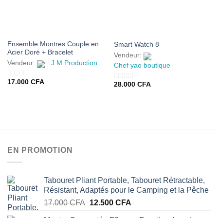
Ensemble Montres Couple en
Smart Watch 8
Acier Doré + Bracelet
Vendeur:
Vendeur:
J M Production
Chef yao boutique
17.000
CFA
0
28.000
CFA
0
sur
sur
5
5
EN PROMOTION
Tabouret Pliant Portable, Tabouret Rétractable,
Résistant, Adaptés pour le Camping et la Pêche
Le
Le
17.000
CFA
12.500
CFA
prix
prix