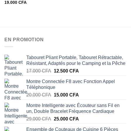
19.000
CFA
0
sur
sur
5
5
EN PROMOTION
Tabouret Pliant Portable, Tabouret Rétractable,
Résistant, Adaptés pour le Camping et la Pêche
Le
Le
17.000
CFA
12.500
CFA
prix
prix
Montre Connectée F8 avec Fonction Appel
initial
actuel
Téléphonique
était :
est :
Le
Le
20.000
CFA
15.000
CFA
17.000 CFA.
12.500 CFA.
prix
prix
Montre Intelligente avec Écouteur sans Fil en
initial
actuel
un, Double Bracelet Fréquence Cardiaque
était :
est :
Le
Le
29.000
CFA
25.000
CFA
20.000 CFA.
15.000 CFA.
prix
prix
Ensemble de Couteaux de Cuisine 6 Pièces
initial
actuel