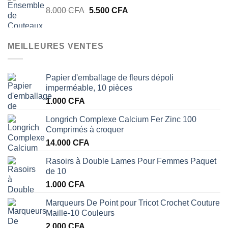
Le
Le
8.000
CFA
5.500
était :
CFA
est :
prix
prix
29.000 CFA.
25.000 CFA.
initial
actuel
était :
est :
MEILLEURES VENTES
8.000 CFA.
5.500 CFA.
Papier d'emballage de fleurs dépoli
imperméable, 10 pièces
1.000
CFA
Longrich Complexe Calcium Fer Zinc 100
Comprimés à croquer
14.000
CFA
Rasoirs à Double Lames Pour Femmes Paquet
de 10
1.000
CFA
Marqueurs De Point pour Tricot Crochet Couture
Maille-10 Couleurs
2.000
CFA