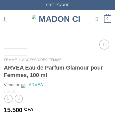
Skip
COTE D´IVOIRE
to
content
0
FEMME
/
ACCESSOIRES FEMME
AJOUTER
ARVEA Eau de Parfum Glamour pour
À MES
Femmes, 100 ml
FAVORIS
Vendeur:
ARVEA
0
sur
15.500
CFA
5