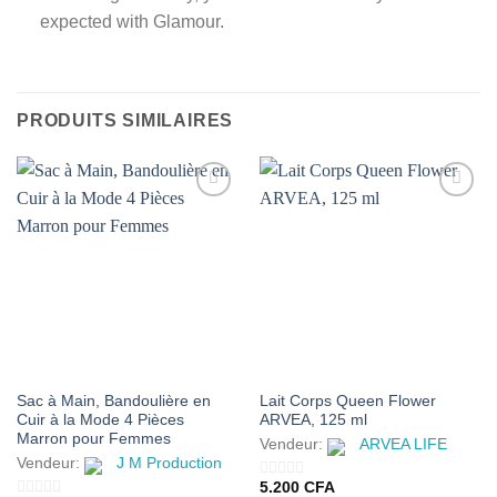
expected with Glamour.
PRODUITS SIMILAIRES
AJOUTER
AJOUTER
À MES
À MES
FAVORIS
FAVORIS
Sac à Main, Bandoulière en
Lait Corps Queen Flower
Cuir à la Mode 4 Pièces
ARVEA, 125 ml
Marron pour Femmes
Vendeur:
ARVEA LIFE
Vendeur:
J M Production
5.200
CFA
0