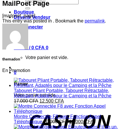
Recherche
MailPoet Page
pour :
Boutique
[mailpoet_page]
Devenir Vendeur
This entry was posted in . Bookmark the
permalink
.
Se connecter
Panier /
0
CFA
0
Votre panier est vide.
themadon
En Promotion
0
Panier
Tabouret Pliant Portable, Tabouret Rétractable,
Votre panier est vide.
Résistant, Adaptés pour le Camping et la Pêche
Le
Le
17.000
CFA
12.500
CFA
prix
prix
initial
actuel
était :
est :
Montre Connectée F8 avec Fonction Appel
17.000 CFA.
12.500 CFA.
Le
Le
Téléphonique
20.000
CFA
15.000
CFA
prix
prix