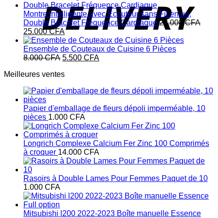
initial
actuel
était :
est :
Montre Intelligente avec Écouteur sans Fil en un,
20.000 CFA.
15.000 CFA.
Double Bracelet Fréquence Cardiaque
29.000
CFA
Le
Le
25.000
CFA
prix
prix
initial
actuel
Ensemble de Couteaux de Cuisine 6 Pièces
était :
Le
est :
Le
8.000
CFA
5.500
CFA
29.000 CFA.
prix
25.000 CFA.
prix
Meilleures ventes
initial
actuel
était :
est :
8.000 CFA.
5.500 CFA.
Papier d'emballage de fleurs dépoli imperméable, 10
pièces
1.000
CFA
Longrich Complexe Calcium Fer Zinc 100 Comprimés
à croquer
14.000
CFA
Rasoirs à Double Lames Pour Femmes Paquet de 10
1.000
CFA
Mitsubishi l200 2022-2023 Boîte manuelle Essence